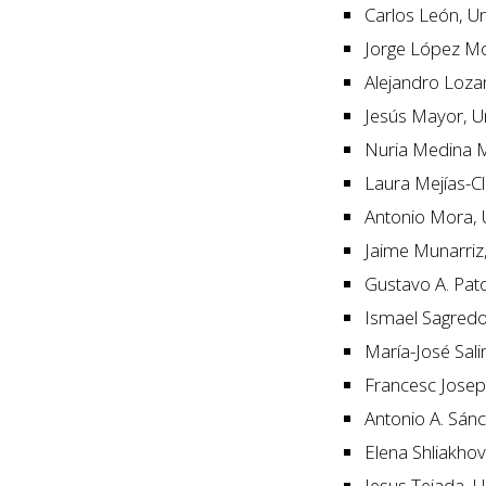
Carlos León, U
Jorge López Mo
Alejandro Loza
Jesús Mayor, U
Nuria Medina M
Laura Mejías-Cl
Antonio Mora, 
Jaime Munarriz
Gustavo A. Pato
Ismael Sagredo,
María-José Sal
Francesc Josep 
Antonio A. Sán
Elena Shliakhov
Jesus Tejada, U