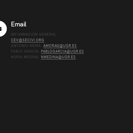
Email
INFORMACIÓN GENERAL:
CEV@SECIVI.ORG
ANTONIO MORA:
AMORAG@UGR.ES
PABLO GARCÍA:
PABLOGARCIA@UGR.ES
NURIA MEDINA:
NMEDINA@UGR.ES